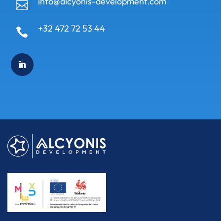
info@alcyonis-development.com

+32 472 72 53 44
