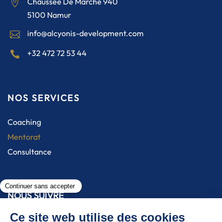
Chaussée De Marche 940

5100 Namur
info@alcyonis-development.com

+32 472 72 53 44

NOS SERVICES
Coaching
Mentorat
Consultance
NOUS SUIVRE